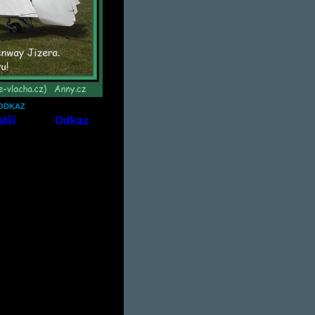
 ODKAZ
lší
Odkaz