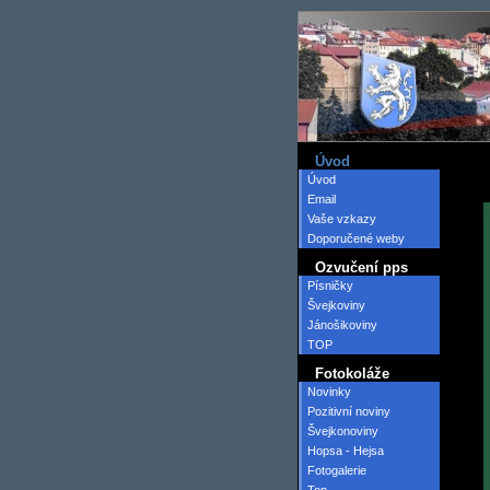
Úvod
Úvod
Email
Vaše vzkazy
Doporučené weby
Ozvučení pps
Písničky
Švejkoviny
Jánošikoviny
TOP
Fotokoláže
Novinky
Pozitivní noviny
Švejkonoviny
Hopsa - Hejsa
Fotogalerie