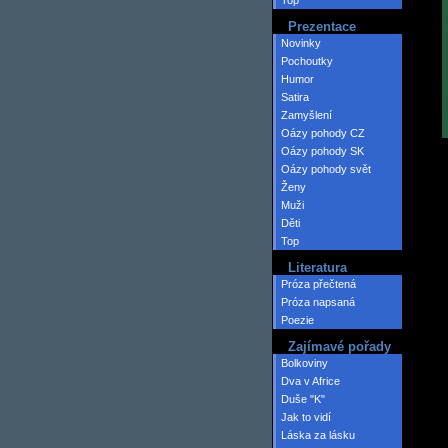
Top
Prezentace
Novinky
Pochoutky
Humor
Satira
Zamyšlení
Oázy pohody CZ
Oázy pohody SK
Oázy pohody svět
Ženy
Muži
Děti
Top
Literatura
Próza přečtená
Próza napsaná
Poezie
Zajímavé pořady
Bolkoviny
Dva v Africe
Duše "K"
Jak to vidí
Láska za lásku