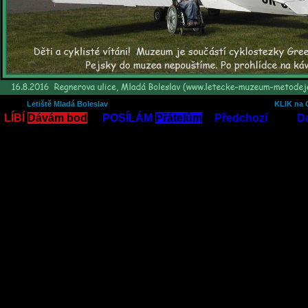
Letiště Mladá Boleslav
KLIK na
LÍBÍ
Dávám bod
POSÍLÁM
Přátelům
Předchozí
Da