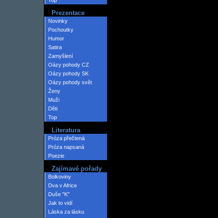
Top
Prezentace
Novinky
Pochoutky
Humor
Satira
Zamyšlení
Oázy pohody CZ
Oázy pohody SK
Oázy pohody svět
Ženy
Muži
Děti
Top
Literatura
Próza přečtená
Próza napsaná
Poezie
Zajímavé pořady
Bolkoviny
Dva v Africe
Duše "K"
Jak to vidí
Láska za lásku