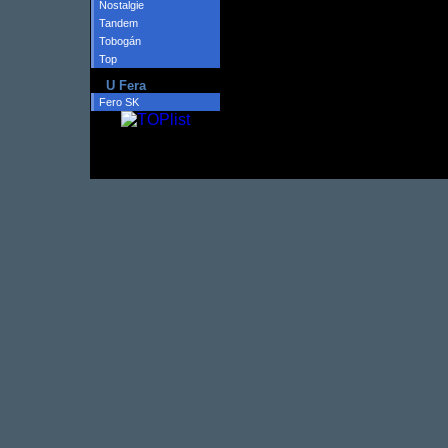
Nostalgie
Tandem
Tobogán
Top
U Fera
Fero SK