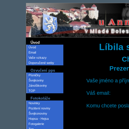
Úvod
Líbila
Úvod
Email
Ch
Vaše vzkazy
Doporučené weby
Prezen
Ozvučení pps
Písničky
Vaše jméno a příj
Švejkoviny
Jánošikoviny
TOP
Váš email:
Fotokoláže
Novinky
Komu chcete posla
Pozitivní noviny
Švejkonoviny
Hopsa - Hejsa
Fotogalerie