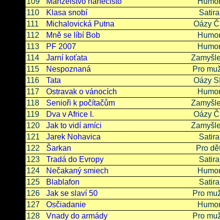
109
Manželstvo nanečisto
Humo
110
Klasa snobí
Satira
111
Michalovická Putna
Oázy 
112
Mně se líbí Bob
Humo
113
PF 2007
Humo
114
Jarní koťata
Zamyšle
115
Nespoznaná
Pro mu
116
Tata
Oázy 
117
Ostravak o vánocích
Humo
118
Senioři k počítačům
Zamyšle
119
Dva v Africe I.
Oázy 
120
Jak to vidí amíci
Zamyšle
121
Jarek Nohavica
Satira
122
Šarkan
Pro dět
123
Tradá do Evropy
Satira
124
Nečakaný smiech
Humo
125
Blablafon
Satira
126
Jak se slaví 50
Pro mu
127
Osčiadanie
Humo
128
Vnady do armády
Pro mu