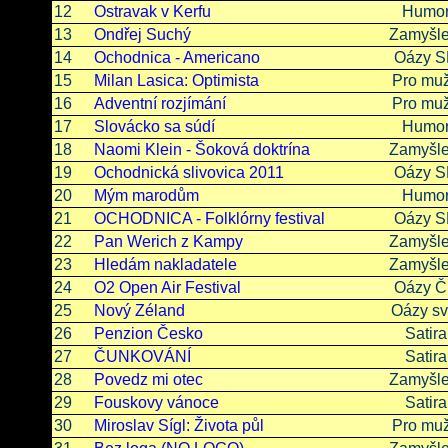
12
Ostravak v Kerfu
Humo
13
Ondřej Suchý
Zamyšle
14
Ochodnica - Americano
Oázy 
15
Milan Lasica: Optimista
Pro mu
16
Adventní rozjímání
Pro mu
17
Slovácko sa súdí
Humo
18
Naomi Klein - Šoková doktrína
Zamyšle
19
Ochodnická slivovica 2011
Oázy 
20
Mým marodům
Humo
21
OCHODNICA - Folklórny festival
Oázy 
22
Pan Werich z Kampy
Zamyšle
23
Hledám nakladatele
Zamyšle
24
O2 Open Air Festival
Oázy 
25
Nový Zéland
Oázy sv
26
Penzion Česko
Satira
27
ČUNKOVÁNÍ
Satira
28
Povedz mi otec
Zamyšle
29
Fouskovy vánoce
Satira
30
Miroslav Sígl: Života půl
Pro mu