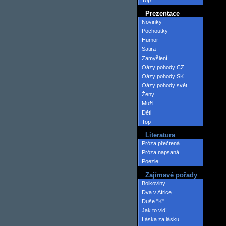
Top
Prezentace
Novinky
Pochoutky
Humor
Satira
Zamyšlení
Oázy pohody CZ
Oázy pohody SK
Oázy pohody svět
Ženy
Muži
Děti
Top
Literatura
Próza přečtená
Próza napsaná
Poezie
Zajímavé pořady
Bolkoviny
Dva v Africe
Duše "K"
Jak to vidí
Láska za lásku