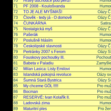
70
Hravý důchodce pod penzí
Humo
71
PF 2008 - Koulošvanda
Humo
72
TO JE ALE MYŠMAŠ!
Oázy 
73
Člověk - tedy já - O domově
Oázy 
74
ČUNKÁRNA
Satira
75
Nostalgická myš
Oázy 
76
Pašerák
Humo
77
Poslušně hlásím
Humo
78
Českolipské slavnosti
Oázy 
79
Pertránky 2007 s Ferom
Oázy 
80
Fouskovy pochoutky III.
Pochout
81
Babeta v Paladiu
Zamyšle
82
Milan Lasica: Listy Emilovi
Humo
83
Islandská pokojná revoluce
Oázy sv
84
Šumná Stará Bystrica
Oázy 
85
My chceme GÓL !!!!!
Pro mu
86
Bocman
Pro mu
87
RESERVÉ: Ivan Kolařík II.
Pro mu
88
Ladovská zima
Humo
89
Maturitní ples
Pro že