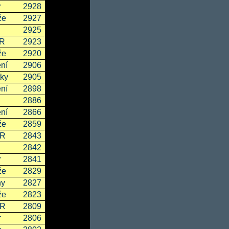
r
2928
že
2927
2925
SR
2923
že
2920
ní
2906
ky
2905
ní
2898
2886
ní
2866
že
2859
ČR
2843
2842
r
2841
že
2829
ny
2827
že
2823
ČR
2809
r
2806