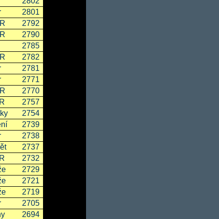
r
2802
r
2801
ČR
2792
ČR
2790
2785
ČR
2782
r
2781
r
2771
ČR
2770
SR
2757
ky
2754
ní
2739
r
2738
ět
2737
SR
2732
že
2729
že
2721
že
2719
r
2705
ny
2694