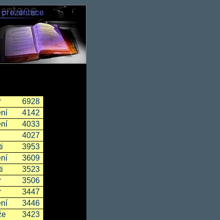
r
6928
ní
4142
ní
4033
4027
i
3953
ní
3609
i
3523
r
3506
r
3447
ní
3446
že
3423