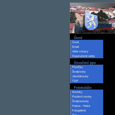
Úvod
Úvod
Email
Vaše vzkazy
Doporučené weby
Ozvučení pps
Písničky
Švejkoviny
Jánošikoviny
TOP
Fotokoláže
Novinky
Pozitivní noviny
Švejkonoviny
Hopsa - Hejsa
Fotogalerie