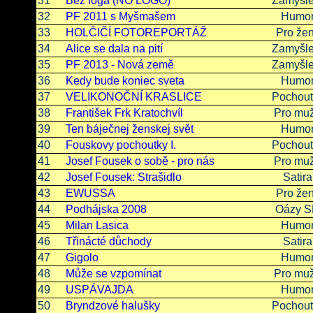
31
Bez loga (NO LOGO)
Zamyšle
32
PF 2011 s Myšmašem
Humo
33
HOLČIČÍ FOTOREPORTÁŽ
Pro že
34
Alice se dala na pití
Zamyšle
35
PF 2013 - Nová země
Zamyšle
36
Kedy bude koniec sveta
Humo
37
VELIKONOČNÍ KRASLICE
Pochout
38
František Frk Kratochvíl
Pro mu
39
Ten báječnej ženskej svět
Humo
40
Fouskovy pochoutky I.
Pochout
41
Josef Fousek o sobě - pro nás
Pro mu
42
Josef Fousek: Strašidlo
Satira
43
EWUSSA
Pro že
44
Podhájska 2008
Oázy 
45
Milan Lasica
Humo
46
Třinácté důchody
Satira
47
Gigolo
Humo
48
Může se vzpomínat
Pro mu
49
USPÁVAJDA
Humo
50
Bryndzové halušky
Pochout