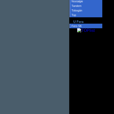
Nostalgie
Tandem
Tobogán
Top
U Fera
Fero SK