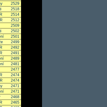
ny
2529
i
2518
SR
2514
ČR
2512
2509
i
2502
ní
2501
že
2499
SR
2492
SR
2491
ní
2489
ní
2481
2477
SR
2474
ČR
2474
ny
2471
ní
2471
r
2468
SR
2465