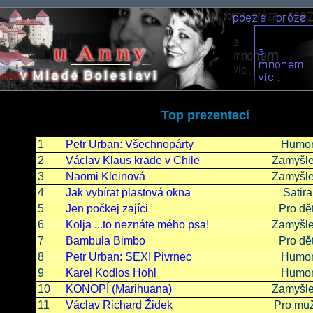
Top prezentací
1
Petr Urban: Všechnopárty
Humo
2
Václav Klaus krade v Chile
Zamyšle
3
Naomi Kleinová
Zamyšle
4
Jak vybírat plastová okna
Satira
5
Jen počkej zajíci
Pro dět
6
Kolja ...to neznáte mého psa!
Zamyšle
7
Bambula Bimbo
Pro dět
8
Petr Urban: SEXI Pivrnec
Humo
9
Karel Kodlos Hohl
Humo
10
KONOPÍ (Marihuana)
Zamyšle
11
Václav Richard Židek
Pro mu