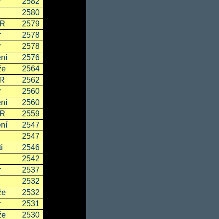
r
2582
2580
ČR
2579
r
2578
r
2578
ní
2576
že
2564
SR
2562
r
2560
ní
2560
ČR
2559
ní
2547
2547
i
2546
2542
r
2537
2532
že
2532
r
2531
že
2530