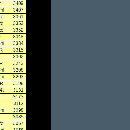
r
3409
ní
3407
SR
3361
že
3353
že
3352
r
3348
ní
3334
SR
3315
r
3302
SR
3243
ní
3208
ní
3203
ČR
3198
ět
3181
3173
3112
ní
3098
3085
že
3067