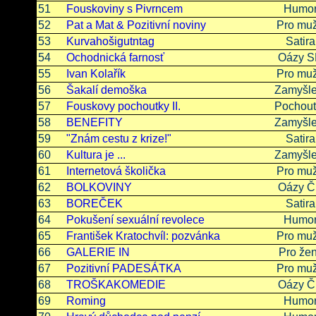
51
Fouskoviny s Pivrncem
Humo
52
Pat a Mat & Pozitivní noviny
Pro mu
53
Kurvahošigutntag
Satira
54
Ochodnická farnosť
Oázy 
55
Ivan Kolařík
Pro mu
56
Šakalí demoška
Zamyšle
57
Fouskovy pochoutky II.
Pochout
58
BENEFITY
Zamyšle
59
"Znám cestu z krize!"
Satira
60
Kultura je ...
Zamyšle
61
Internetová školička
Pro mu
62
BOLKOVINY
Oázy 
63
BOREČEK
Satira
64
Pokušení sexuální revolece
Humo
65
František Kratochvíl: pozvánka
Pro mu
66
GALERIE IN
Pro že
67
Pozitivní PADESÁTKA
Pro mu
68
TROŠKAKOMEDIE
Oázy 
69
Roming
Humo