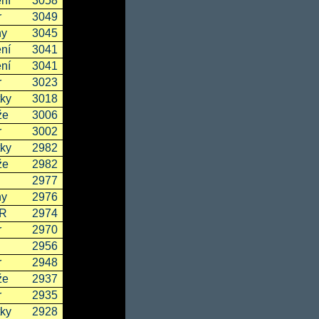
ní
3058
r
3049
ny
3045
ní
3041
ní
3041
r
3023
ky
3018
že
3006
r
3002
ky
2982
že
2982
2977
ny
2976
SR
2974
r
2970
2956
r
2948
že
2937
r
2935
ky
2928