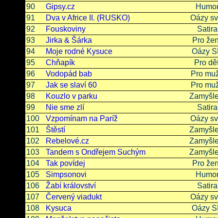
90
Gipsy.cz
Humo
91
Dva v Africe II. (RUSKO)
Oázy sv
92
Fouskoviny
Satira
93
Jirka & Šárka
Pro že
94
Moje rodné Kysuce
Oázy 
95
Chňapík
Pro dět
96
Vodopád bab
Pro mu
97
Jak se slaví 60
Pro mu
98
Kouzlo v parku
Zamyšle
99
Nie sme zlí
Satira
100
Vzpomínam na Paríž
Oázy sv
101
Štěstí
Zamyšle
102
Rebelové.cz
Zamyšle
103
Tandem s Ondřejem Suchým
Zamyšle
104
Tak povídej
Pro že
105
Simpsonovi
Humo
106
Žabí království
Satira
107
Červený viadukt
Oázy sv
108
Kysuca
Oázy 