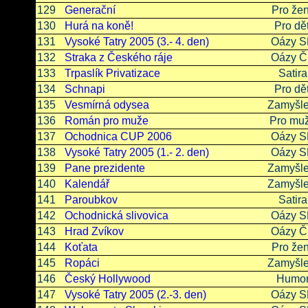
129
Generační
Pro že
130
Hurá na koně!
Pro dět
131
Vysoké Tatry 2005 (3.- 4. den)
Oázy 
132
Straka z Českého ráje
Oázy 
133
Trpaslík Privatizace
Satira
134
Schnapi
Pro dět
135
Vesmírná odysea
Zamyšle
136
Román pro muže
Pro mu
137
Ochodnica CUP 2006
Oázy 
138
Vysoké Tatry 2005 (1.- 2. den)
Oázy 
139
Pane prezidente
Zamyšle
140
Kalendář
Zamyšle
141
Paroubkov
Satira
142
Ochodnická slivovica
Oázy 
143
Hrad Zvíkov
Oázy 
144
Koťata
Pro že
145
Ropáci
Zamyšle
146
Český Hollywood
Humo
147
Vysoké Tatry 2005 (2.-3. den)
Oázy 