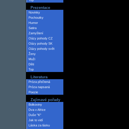
Top
Prezentace
Novinky
Pochoutky
Humor
Satira
Zamyšlení
Oázy pohody CZ
Oázy pohody SK
Oázy pohody svět
Ženy
Muži
Děti
Top
Literatura
Próza přečtená
Próza napsaná
Poezie
Zajímavé pořady
Bolkoviny
Dva v Africe
Duše "K"
Jak to vidí
Láska za lásku