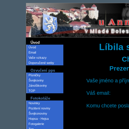
Úvod
Líbila
Úvod
Email
Ch
Vaše vzkazy
Doporučené weby
Prezen
Ozvučení pps
Písničky
Vaše jméno a příj
Švejkoviny
Jánošikoviny
TOP
Váš email:
Fotokoláže
Novinky
Komu chcete posla
Pozitivní noviny
Švejkonoviny
Hopsa - Hejsa
Fotogalerie