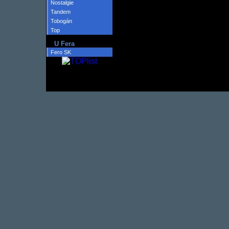
Nostalgie
Tandem
Tobogán
Top
U Fera
Fero SK