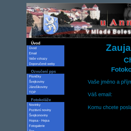
Úvod
Zauja
Úvod
Email
Ch
Vaše vzkazy
Doporučené weby
Fotoko
Ozvučení pps
Písničky
Vaše jméno a příj
Švejkoviny
Jánošikoviny
TOP
Váš email:
Fotokoláže
Novinky
Komu chcete posla
Pozitivní noviny
Švejkonoviny
Hopsa - Hejsa
Fotogalerie