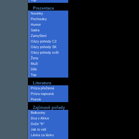
Top
Prezentace
Novinky
Pochoutky
Humor
Satira
Zamyšlení
Oázy pohody CZ
Oázy pohody SK
Oázy pohody svět
Ženy
Muži
Děti
Top
Literatura
Próza přečtená
Próza napsaná
Poezie
Zajímavé pořady
Bolkoviny
Dva v Africe
Duše "K"
Jak to vidí
Láska za lásku