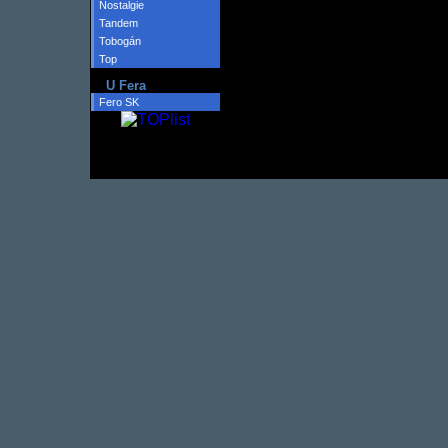
Nostalgie
Tandem
Tobogán
Top
U Fera
Fero SK