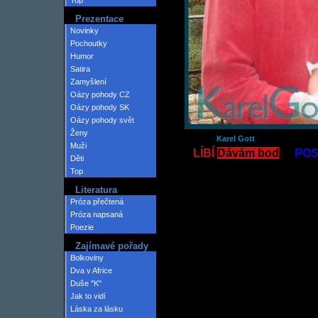
Top
Prezentace
Novinky
Pochoutky
Humor
Satira
Zamyšlení
Oázy pohody CZ
Oázy pohody SK
Oázy pohody svět
Ženy
Karel Gott
Muži
LÍBÍ
Dávám bod
POS
Děti
Top
Literatura
Próza přečtená
Próza napsaná
Poezie
Zajímavé pořady
Bolkoviny
Dva v Africe
Duše "K"
Jak to vidí
Láska za lásku