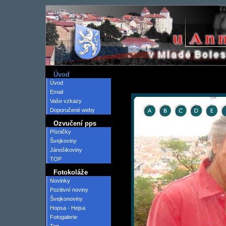
Úvod
Úvod
Email
Vaše vzkazy
Doporučené weby
Ozvučení pps
Písničky
Švejkoviny
Jánošikoviny
TOP
Fotokoláže
Novinky
Pozitivní noviny
Švejkonoviny
Hopsa - Hejsa
Fotogalerie