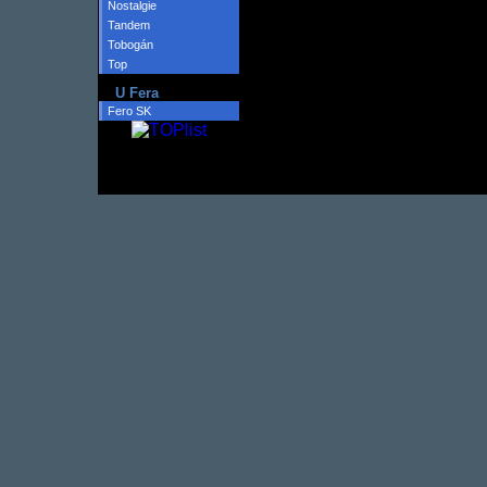
Nostalgie
Tandem
Tobogán
Top
U Fera
Fero SK