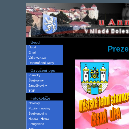
Úvod
Prez
Úvod
Email
Vaše vzkazy
Doporučené weby
Ozvučení pps
Písničky
Švejkoviny
Jánošikoviny
TOP
Fotokoláže
Novinky
Pozitivní noviny
Švejkonoviny
Hopsa - Hejsa
Fotogalerie