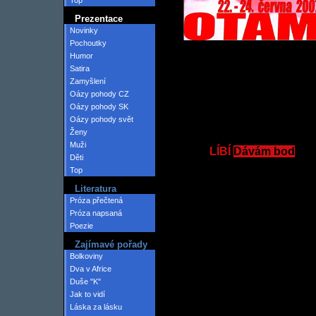
Top
Prezentace
Novinky
Pochoutky
Humor
Satira
Zamyšlení
Oázy pohody CZ
Oázy pohody SK
Oázy pohody svět
Ženy
Muži
LÍBÍ
Dávám bod
Děti
Top
Literatura
Próza přečtená
Próza napsaná
Poezie
Zajímavé pořady
Bolkoviny
Dva v Africe
Duše "K"
Jak to vidí
Láska za lásku