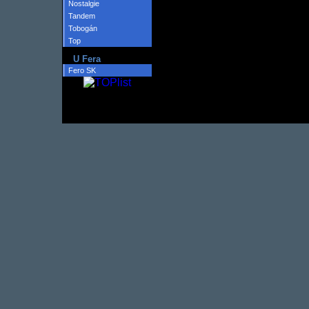
Nostalgie
Tandem
Tobogán
Top
U Fera
Fero SK